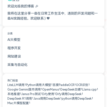
欢迎光临我的博客 🎉
我将在这里分享一些在日常工作生活中，遇到的开发问题和一
些AI实践经验。欢迎联系:) 💖
分类
AI大模型
11
程序开发
1
网站建设
1
采集与自动化
1
热门标签
LiteLLM调用
Python调用大模型
百度PaddleOCR
OCR识别
1
1
1
1
Google Gemini国内调用
OpenManus
DeepSeek白嫖
Llama.cpp
1
1
1
1
本地推理
Janus Pro测试
Dify使用
Dify调用DeepSeek
1
1
1
1
DeepSeek R1调用
Java调用DeepSeek
python调用DeepSeek
1
1
1
Mac大模型配置
1